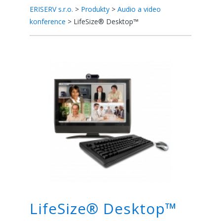
ERISERV s.r.o.
>
Produkty
>
Audio a video
konference
>
LifeSize® Desktop™
LifeSize® Desktop™