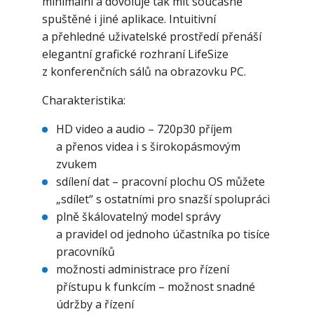
minimální a dovoluje tak mít současně
spuštěné i jiné aplikace. Intuitivní
a přehledné uživatelské prostředí přenáší
elegantní grafické rozhraní LifeSize
z konferenčních sálů na obrazovku PC.
Charakteristika:
HD video a audio – 720p30 příjem
a přenos videa i s širokopásmovým
zvukem
sdílení dat – pracovní plochu OS můžete
„sdílet“ s ostatními pro snazší spolupráci
plně škálovatelný model správy
a pravidel od jednoho účastníka po tisíce
pracovníků
možnosti administrace pro řízení
přístupu k funkcím – možnost snadné
údržby a řízení